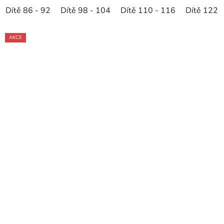
Dítě 86 - 92
Dítě 98 - 104
Dítě 110 - 116
Dítě 122 
AKCE