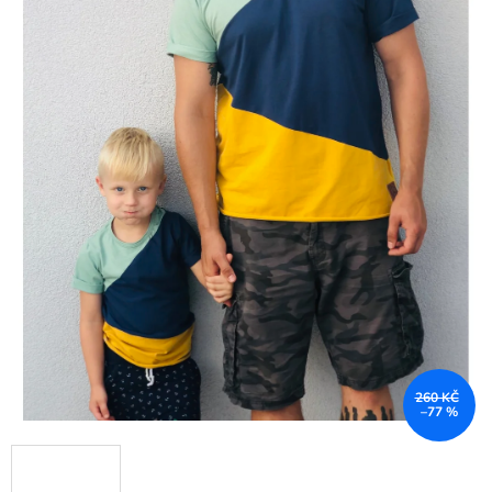
260 KČ
–77 %