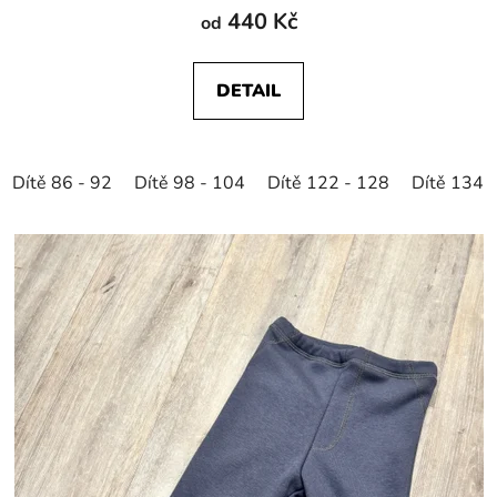
440 Kč
od
DETAIL
Dítě 86 - 92
Dítě 98 - 104
Dítě 122 - 128
Dítě 134 