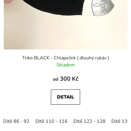
Triko BLACK - Chlapeček ( dlouhý rukáv )
Skladem
300 Kč
od
DETAIL
Dítě 86 - 92
Dítě 110 - 116
Dítě 122 - 128
Dítě 134