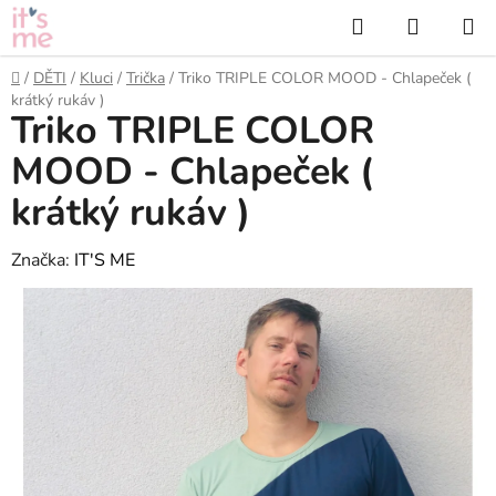
Přejít
Hledat
NÁKUP
na
KOŠÍK
obsah
Domů
/
DĚTI
/
Kluci
/
Trička
/
Triko TRIPLE COLOR MOOD - Chlapeček (
krátký rukáv )
Triko TRIPLE COLOR
MOOD - Chlapeček (
krátký rukáv )
Značka:
IT'S ME