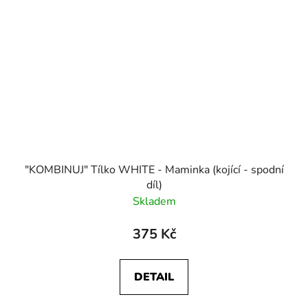
"KOMBINUJ" Tílko WHITE - Maminka (kojící - spodní
díl)
Skladem
375 Kč
DETAIL