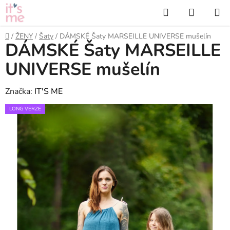
Přejít
Hledat
NÁKUP
na
KOŠÍK
obsah
Domů
/
ŽENY
/
Šaty
/
DÁMSKÉ Šaty MARSEILLE UNIVERSE mušelín
DÁMSKÉ Šaty MARSEILLE
UNIVERSE mušelín
Značka:
IT'S ME
LONG VERZE