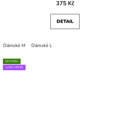
375 Kč
DETAIL
Dámské M
Dámské L
NOVINKA
LONG VERZE