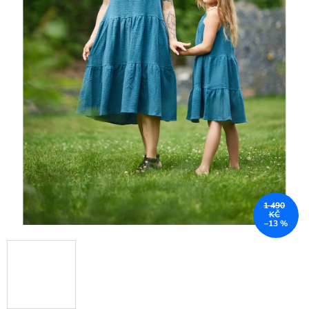
1 490
KČ
–13 %