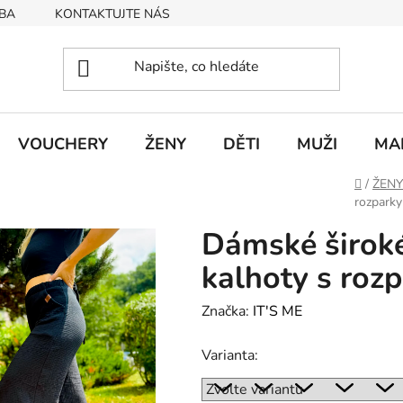
BA
KONTAKTUJTE NÁS
Obchodní podmínky
Podmín
VOUCHERY
ŽENY
DĚTI
MUŽI
MA
Domů
/
ŽENY
rozpark
Dámské širo
kalhoty s roz
Značka:
IT'S ME
Varianta: