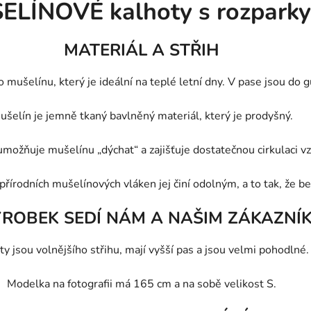
ELÍNOVÉ kalhoty s rozpark
MATERIÁL A STŘIH
ušelínu, který je ideální na teplé letní dny. V pase jsou do g
ušelín je jemně tkaný bavlněný materiál, který je prodyšný.
možňuje mušelínu „dýchat“ a zajišťuje dostatečnou cirkulaci vzd
přírodních mušelínových vláken jej činí odolným, a to tak, že 
ÝROBEK SEDÍ NÁM A NAŠIM ZÁKAZNÍ
ty jsou volnějšího střihu, mají vyšší pas a jsou velmi pohodlné
Modelka na fotografii má 165 cm a na sobě velikost S.