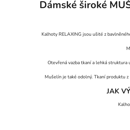
Dámské široké MUŠ
Kalhoty RELAXING jsou ušité z bavlněného m
M
Otevřená vazba tkaní a lehká struktura u
Mušelín je také odolný. Tkaní produktu z 
JAK V
Kalho