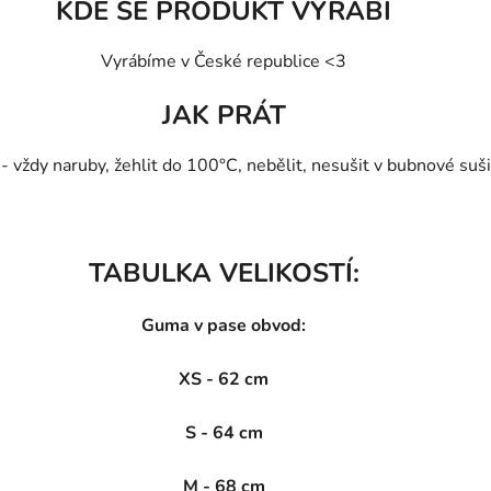
KDE SE PRODUKT VYRÁBÍ
Vyrábíme v České republice <3
JAK PRÁT
vždy naruby, žehlit do 100°C, nebělit, nesušit v bubnové sušič
TABULKA VELIKOSTÍ:
Guma v pase obvod:
XS - 62 cm
S - 64 cm
M - 68 cm