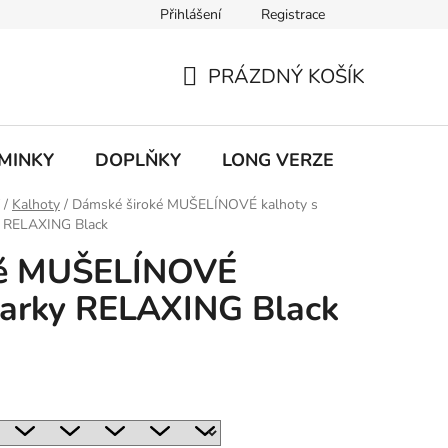
Přihlášení
Registrace
ky ochrany osobních údajů
PRÁZDNÝ KOŠÍK
NÁKUPNÍ
KOŠÍK
MINKY
DOPLŇKY
LONG VERZE
VÝPROD
/
Kalhoty
/
Dámské široké MUŠELÍNOVÉ kalhoty s
y RELAXING Black
ké MUŠELÍNOVÉ
parky RELAXING Black