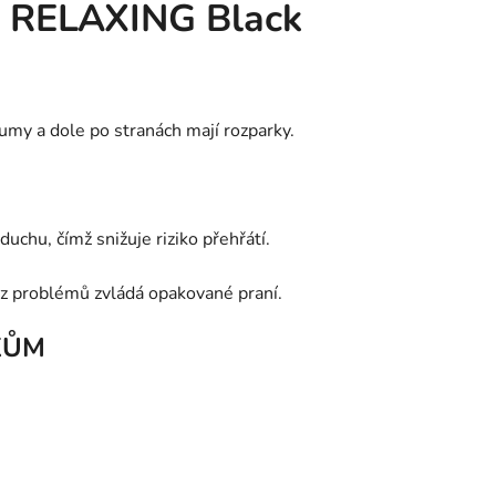
y RELAXING Black
umy a dole po stranách mají rozparky.
uchu, čímž snižuje riziko přehřátí.
bez problémů zvládá opakované praní.
KŮM
.