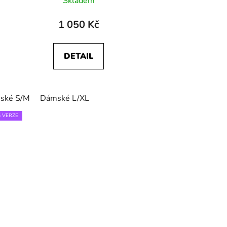
Skladem
1 050 Kč
DETAIL
ské S/M
Dámské L/XL
 VERZE