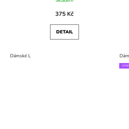
Skladem
375 Kč
DETAIL
Dámské L
Dám
LONG