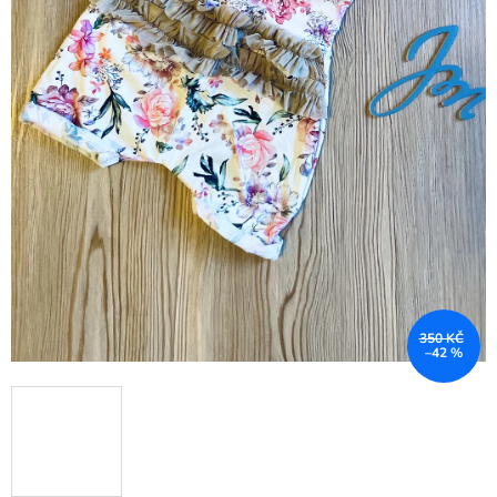
350 KČ
–42 %