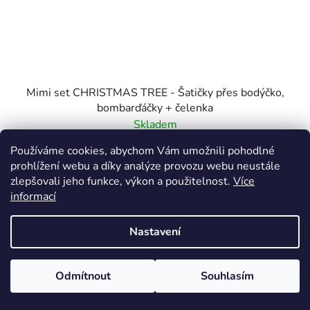
Mimi set CHRISTMAS TREE - Šatičky přes bodýčko,
bombarďáčky + čelenka
Skladem
Používáme cookies, abychom Vám umožnili pohodlné
350 Kč
prohlížení webu a díky analýze provozu webu neustále
500 Kč
(–30 %)
zlepšovali jeho funkce, výkon a použitelnost.
Více
informací
DETAIL
Nastavení
Miminko 68
Odmítnout
Souhlasím