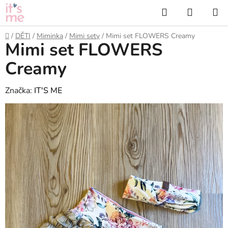
Přejít
Hledat
NÁKUP
na
KOŠÍK
obsah
Domů
/
DĚTI
/
Miminka
/
Mimi sety
/
Mimi set FLOWERS Creamy
Mimi set FLOWERS
Creamy
Značka:
IT'S ME