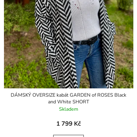
DÁMSKÝ OVERSIZE kabát GARDEN of ROSES Black
and White SHORT
Skladem
1 799 Kč