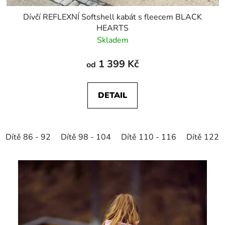
Dívčí REFLEXNÍ Softshell kabát s fleecem BLACK
HEARTS
Skladem
1 399 Kč
od
DETAIL
Dítě 86 - 92
Dítě 98 - 104
Dítě 110 - 116
Dítě 122 