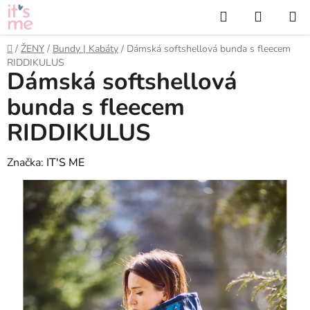
Přejít
Hledat
NÁKUP
na
KOŠÍK
obsah
Domů
/
ŽENY
/
Bundy | Kabáty
/
Dámská softshellová bunda s fleecem
RIDDIKULUS
Dámská softshellová
bunda s fleecem
RIDDIKULUS
Značka:
IT'S ME