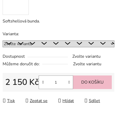
Softshellová bunda.
Varianta:
Dostupnost
Zvolte variantu
Můžeme doručit do:
Zvolte variantu
2 150 Kč
DO KOŠÍKU
Měrná cena:
Tisk
Zeptat se
Hlídat
Sdílet