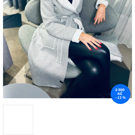
2 300
KČ
–13 %