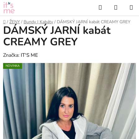
Přejít
Hledat
NÁKUP
na
KOŠÍK
obsah
Domů
/
ŽENY
/
Bundy | Kabáty
/
DÁMSKÝ JARNÍ kabát CREAMY GREY
DÁMSKÝ JARNÍ kabát
CREAMY GREY
Značka:
IT'S ME
NOVINKA