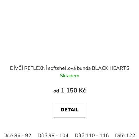
DÍVČÍ REFLEXNÍ softshellová bunda BLACK HEARTS
Skladem
1 150 Kč
od
DETAIL
Dítě 86 - 92
Dítě 98 - 104
Dítě 110 - 116
Dítě 122 