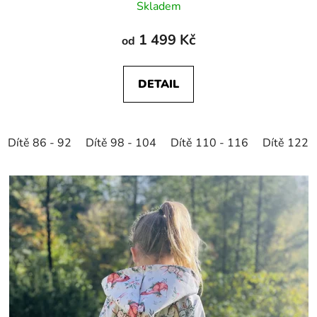
Skladem
1 499 Kč
od
DETAIL
Dítě 86 - 92
Dítě 98 - 104
Dítě 110 - 116
Dítě 122 