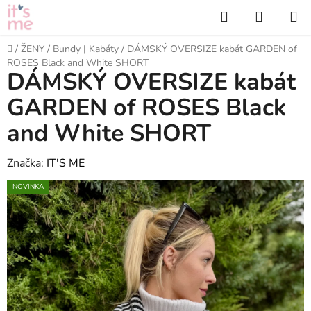
Přejít
Hledat
NÁKUP
na
KOŠÍK
obsah
Domů
/
ŽENY
/
Bundy | Kabáty
/
DÁMSKÝ OVERSIZE kabát GARDEN of
ROSES Black and White SHORT
DÁMSKÝ OVERSIZE kabát
GARDEN of ROSES Black
and White SHORT
Značka:
IT'S ME
NOVINKA