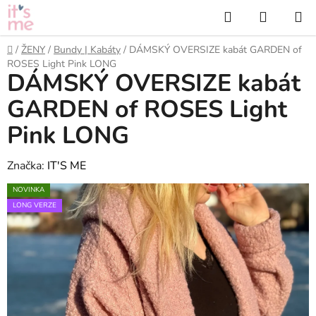
Přejít
Hledat
NÁKUP
na
KOŠÍK
obsah
Domů
/
ŽENY
/
Bundy | Kabáty
/
DÁMSKÝ OVERSIZE kabát GARDEN of
ROSES Light Pink LONG
DÁMSKÝ OVERSIZE kabát
GARDEN of ROSES Light
Pink LONG
Značka:
IT'S ME
NOVINKA
LONG VERZE