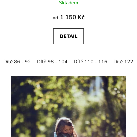
Skladem
1 150 Kč
od
DETAIL
Dítě 86 - 92
Dítě 98 - 104
Dítě 110 - 116
Dítě 122 