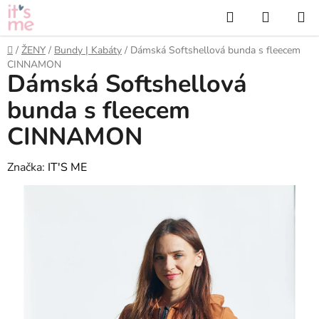
Přejít
Hledat
NÁKUP
na
KOŠÍK
obsah
Domů
/
ŽENY
/
Bundy | Kabáty
/
Dámská Softshellová bunda s fleecem
CINNAMON
Dámská Softshellová
bunda s fleecem
CINNAMON
Značka:
IT'S ME