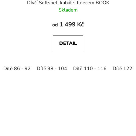
Dívčí Softshell kabát s fleecem BOOK
Skladem
1 499 Kč
od
DETAIL
Dítě 86 - 92
Dítě 98 - 104
Dítě 110 - 116
Dítě 122 