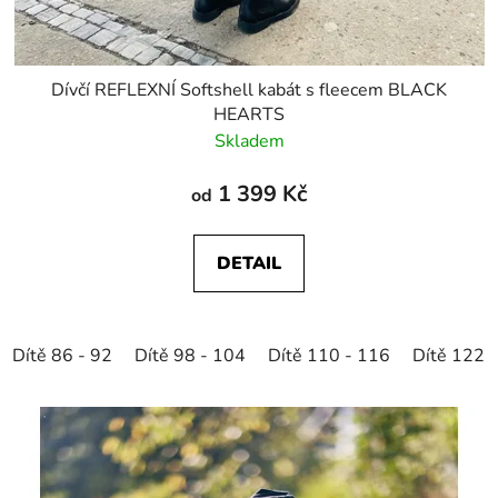
Dívčí REFLEXNÍ Softshell kabát s fleecem BLACK
HEARTS
Skladem
1 399 Kč
od
DETAIL
Dítě 86 - 92
Dítě 98 - 104
Dítě 110 - 116
Dítě 122 