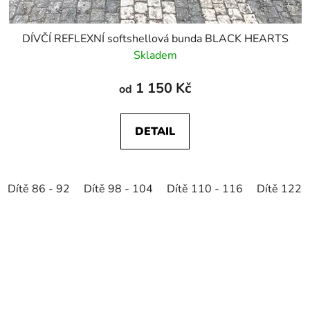
DÍVČÍ REFLEXNÍ softshellová bunda BLACK HEARTS
Skladem
1 150 Kč
od
DETAIL
Dítě 86 - 92
Dítě 98 - 104
Dítě 110 - 116
Dítě 122 