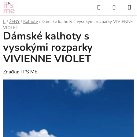
Přejít
Hledat
NÁKUP
na
KOŠÍK
obsah
Domů
/
ŽENY
/
Kalhoty
/
Dámské kalhoty s vysokými rozparky VIVIENNE
VIOLET
Dámské kalhoty s
vysokými rozparky
VIVIENNE VIOLET
Značka:
IT'S ME