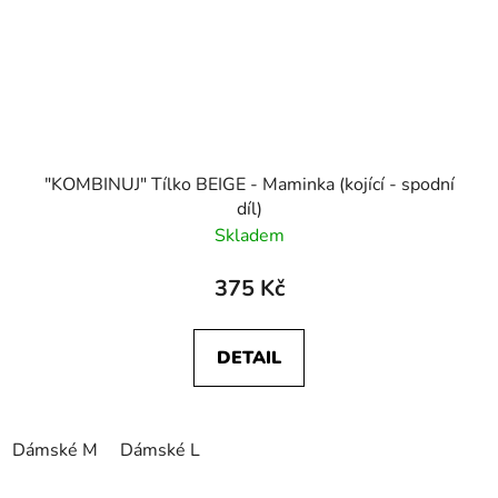
"KOMBINUJ" Tílko BEIGE - Maminka (kojící - spodní
díl)
Skladem
375 Kč
DETAIL
Dámské M
Dámské L