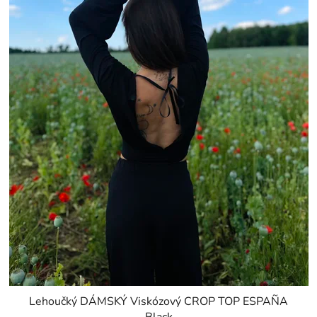
Lehoučký DÁMSKÝ Viskózový CROP TOP ESPAÑA
Black