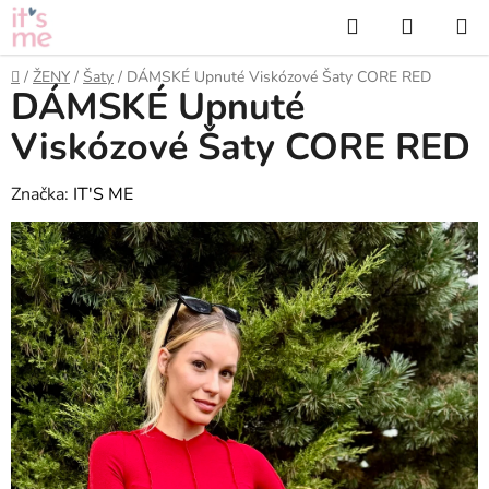
Přejít
Hledat
NÁKUP
na
KOŠÍK
obsah
Domů
/
ŽENY
/
Šaty
/
DÁMSKÉ Upnuté Viskózové Šaty CORE RED
DÁMSKÉ Upnuté
Viskózové Šaty CORE RED
Značka:
IT'S ME