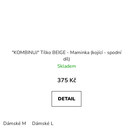
"KOMBINUJ" Tílko BEIGE - Maminka (kojící - spodní
díl)
Skladem
375 Kč
DETAIL
Dámské M
Dámské L