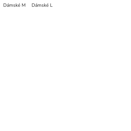
Dámské M
Dámské L