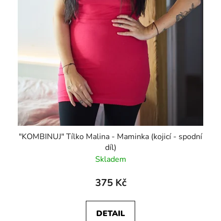
"KOMBINUJ" Tílko Malina - Maminka (kojicí - spodní
díl)
Skladem
375 Kč
DETAIL