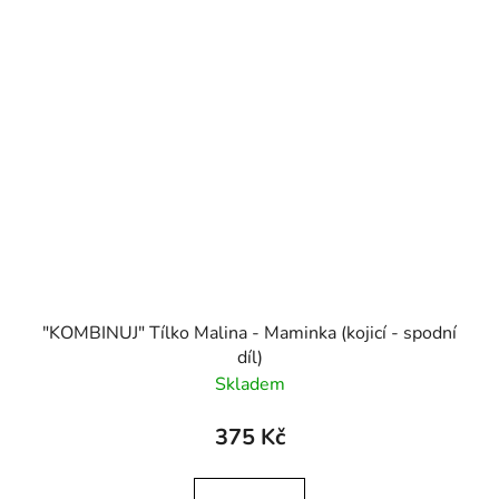
"KOMBINUJ" Tílko Malina - Maminka (kojicí - spodní
díl)
Skladem
375 Kč