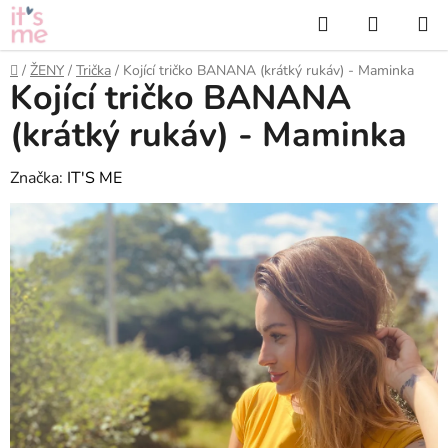
Přejít
Hledat
NÁKUP
na
KOŠÍK
obsah
Domů
/
ŽENY
/
Trička
/
Kojící tričko BANANA (krátký rukáv) - Maminka
Kojící tričko BANANA
(krátký rukáv) - Maminka
Značka:
IT'S ME