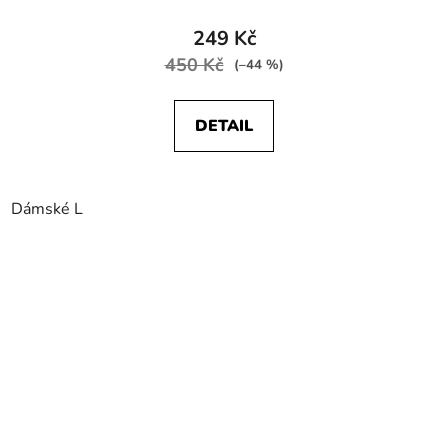
249 Kč
450 Kč
(–44 %)
DETAIL
Dámské L