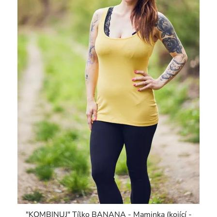
"KOMBINUJ" Tílko BANANA - Maminka (kojící -