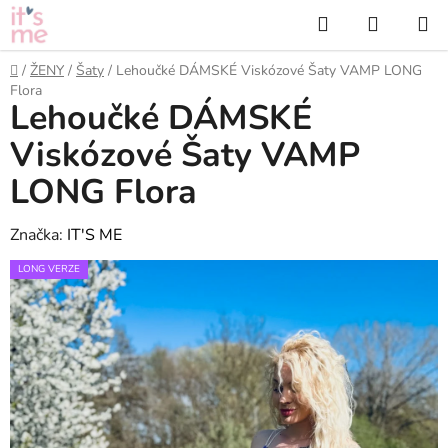
Přejít
Hledat
NÁKUP
na
KOŠÍK
obsah
Domů
/
ŽENY
/
Šaty
/
Lehoučké DÁMSKÉ Viskózové Šaty VAMP LONG
Flora
Lehoučké DÁMSKÉ
Viskózové Šaty VAMP
LONG Flora
Značka:
IT'S ME
LONG VERZE