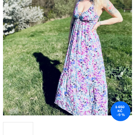
1 650
KČ
–9 %