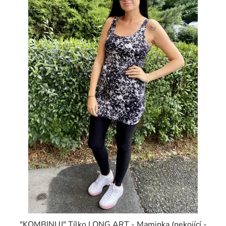
"KOMBINUJ" Tílko LONG ART - Maminka (nekojící -