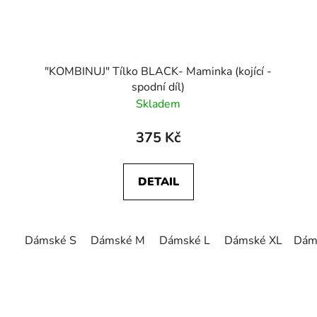
"KOMBINUJ" Tílko BLACK- Maminka (kojící -
spodní díl)
Skladem
375 Kč
DETAIL
Dámské S
Dámské M
Dámské L
Dámské XL
Dám