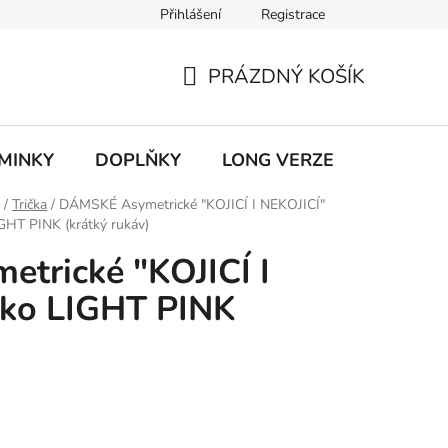
Přihlášení
Registrace
ky ochrany osobních údajů
PRÁZDNÝ KOŠÍK
NÁKUPNÍ
KOŠÍK
MINKY
DOPLŇKY
LONG VERZE
VÝPROD
/
Trička
/
DÁMSKÉ Asymetrické "KOJICÍ I NEKOJICÍ"
IGHT PINK (krátký rukáv)
trické "KOJICÍ I
čko LIGHT PINK