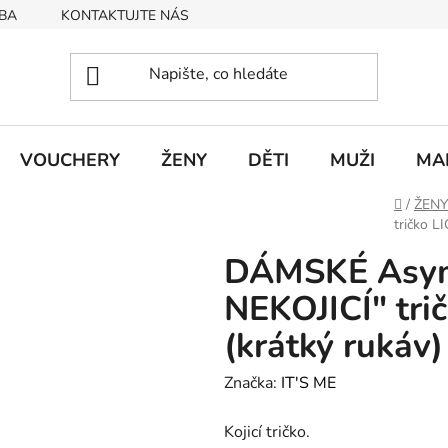
BA
KONTAKTUJTE NÁS
Obchodní podmínky
Podmín
VOUCHERY
ŽENY
DĚTI
MUŽI
MA
Domů
/
ŽENY
tričko L
DÁMSKÉ Asyme
NEKOJICÍ" tri
(krátký rukáv)
Značka:
IT'S ME
Kojicí tričko.