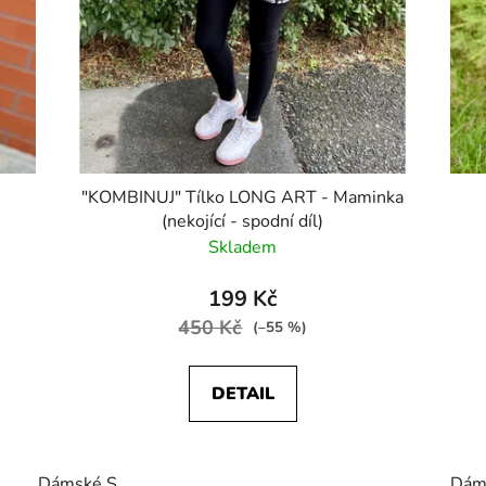
"KOMBINUJ" Tílko LONG ART - Maminka
(nekojící - spodní díl)
Skladem
199 Kč
450 Kč
(–55 %)
DETAIL
Dámské S
Dám