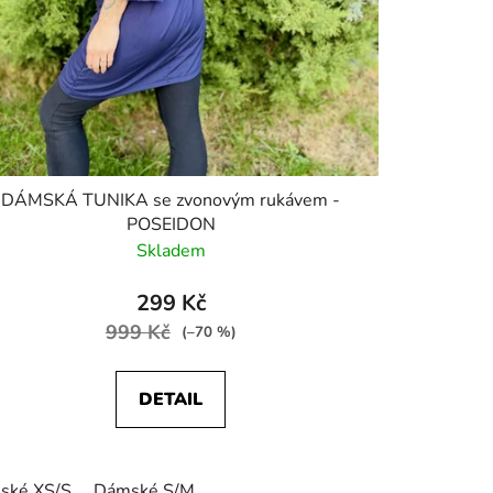
DÁMSKÁ TUNIKA se zvonovým rukávem -
POSEIDON
Skladem
299 Kč
999 Kč
(–70 %)
DETAIL
ské XS/S
Dámské S/M