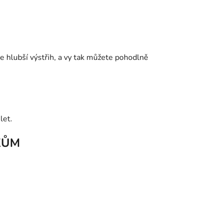
 je hlubší výstřih, a vy tak můžete pohodlně
let.
KŮM