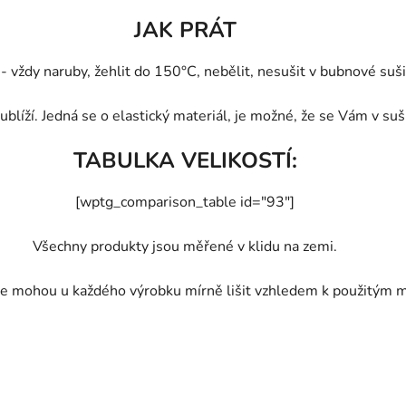
JAK PRÁT
vždy naruby, žehlit do 150°C, nebělit, nesušit v bubnové sušič
blíží. Jedná se o elastický materiál, je možné, že se Vám v suš
TABULKA VELIKOSTÍ:
[wptg_comparison_table id="93"]
Všechny produkty jsou měřené v klidu na zemi.
e mohou u každého výrobku mírně lišit vzhledem k použitým m