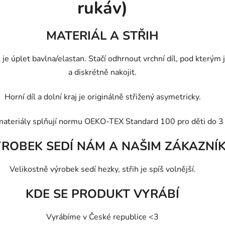
rukáv)
MATERIÁL A STŘIH
ál je úplet bavlna/elastan. Stačí odhrnout vrchní díl, pod kterým
a diskrétně nakojit.
Horní díl a dolní kraj je originálně střižený asymetricky.
materiály splňují normu OEKO-TEX Standard 100 pro děti do 3 
ÝROBEK SEDÍ NÁM A NAŠIM ZÁKAZNÍ
Velikostně výrobek sedí hezky, střih je spíš volnější.
KDE SE PRODUKT VYRÁBÍ
Vyrábíme v České republice <3