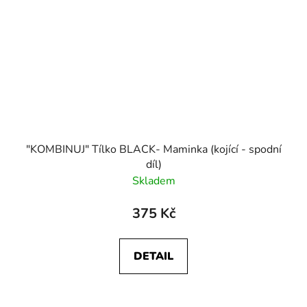
"KOMBINUJ" Tílko BLACK- Maminka (kojící - spodní
díl)
Skladem
375 Kč
DETAIL