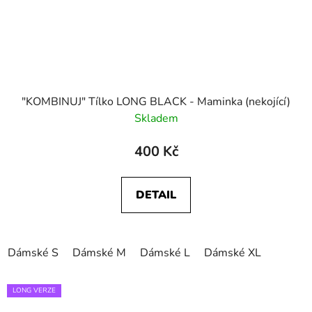
"KOMBINUJ" Tílko LONG BLACK - Maminka (nekojící)
Skladem
400 Kč
DETAIL
Dámské S
Dámské M
Dámské L
Dámské XL
LONG VERZE