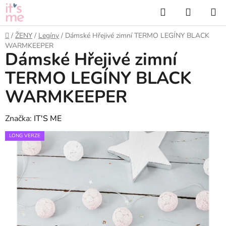
Přejít
Hledat
NÁKUP
na
KOŠÍK
obsah
Domů
/
ŽENY
/
Legíny
/
Dámské Hřejivé zimní TERMO LEGÍNY BLACK
WARMKEEPER
Dámské Hřejivé zimní
TERMO LEGÍNY BLACK
WARMKEEPER
Značka:
IT'S ME
LONG VERZE