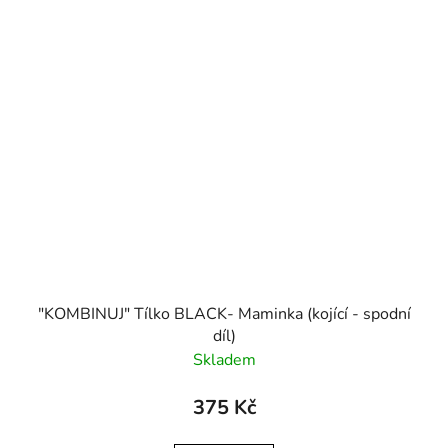
"KOMBINUJ" Tílko BLACK- Maminka (kojící - spodní
díl)
Skladem
375 Kč