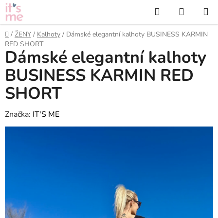
Přejít
Hledat
NÁKUP
na
KOŠÍK
obsah
Domů
/
ŽENY
/
Kalhoty
/
Dámské elegantní kalhoty BUSINESS KARMIN
RED SHORT
Dámské elegantní kalhoty
BUSINESS KARMIN RED
SHORT
Značka:
IT'S ME