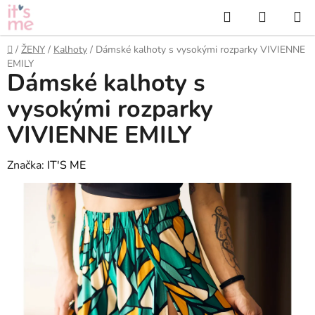
Přejít
Hledat
NÁKUP
na
KOŠÍK
obsah
Domů
/
ŽENY
/
Kalhoty
/
Dámské kalhoty s vysokými rozparky VIVIENNE
EMILY
Dámské kalhoty s
vysokými rozparky
VIVIENNE EMILY
Značka:
IT'S ME