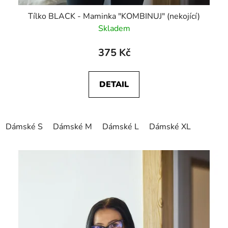
Tílko BLACK - Maminka "KOMBINUJ" (nekojící)
Skladem
375 Kč
DETAIL
Dámské S
Dámské M
Dámské L
Dámské XL