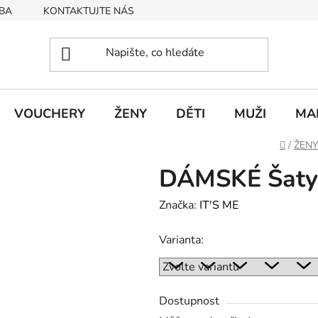
BA
KONTAKTUJTE NÁS
Obchodní podmínky
Podmín
VOUCHERY
ŽENY
DĚTI
MUŽI
MA
Domů
/
ŽENY
DÁMSKÉ Šaty 
Značka:
IT'S ME
Varianta:
Dostupnost