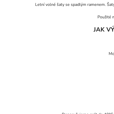
Letní volné šaty se spadlým ramenem. Šaty 
Použité 
JAK V
Mo