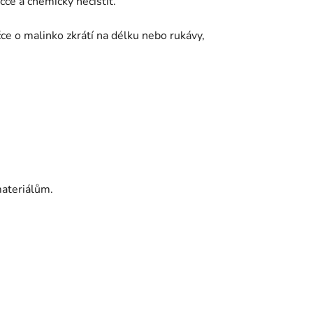
ce a chemicky nečistit.
čce o malinko zkrátí na délku nebo rukávy,
ateriálům.