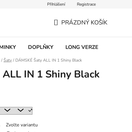
Přihlášení
Registrace
ky ochrany osobních údajů
PRÁZDNÝ KOŠÍK
NÁKUPNÍ
KOŠÍK
MINKY
DOPLŇKY
LONG VERZE
VÝPROD
/
Šaty
/
DÁMSKÉ Šaty ALL IN 1 Shiny Black
ALL IN 1 Shiny Black
Zvolte variantu