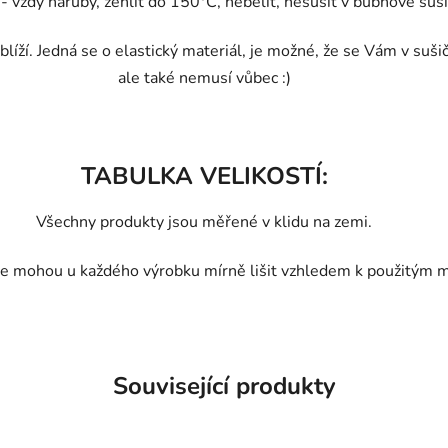
vždy naruby, žehlit do 150°C, nebělit, nesušit v bubnové sušič
líží. Jedná se o elastický materiál, je možné, že se Vám v suši
ale také nemusí vůbec :)
TABULKA VELIKOSTÍ:
Všechny produkty jsou měřené v klidu na zemi.
e mohou u každého výrobku mírně lišit vzhledem k použitým m
Související produkty