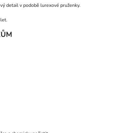
ivý detail v podobě lurexové pruženky.
let.
KŮM