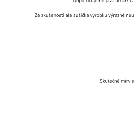
Doporučujeme prát do 40°C - 
Ze zkušenosti ale sušička výrobku výrazně neub
Skutečné míry s