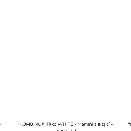
í)
"KOMBINUJ" Tílko WHITE - Maminka (kojící -
"
spodní díl)