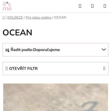
Přejít
Hledat
NÁKUP
na
KOŠÍK
obsah
Domů
/
KOLEKCE
/
Pro celou rodinu
/
OCEAN
OCEAN
Ř
Řadit podle:
Doporučujeme
a
z
e
OTEVŘÍT FILTR
n
í
V
p
ý
r
p
o
i
d
s
u