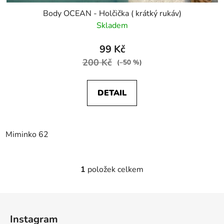
Body OCEAN - Holčička ( krátký rukáv)
Skladem
99 Kč
200 Kč
(–50 %)
DETAIL
Miminko 62
1
položek celkem
O
v
l
Z
á
á
d
Instagram