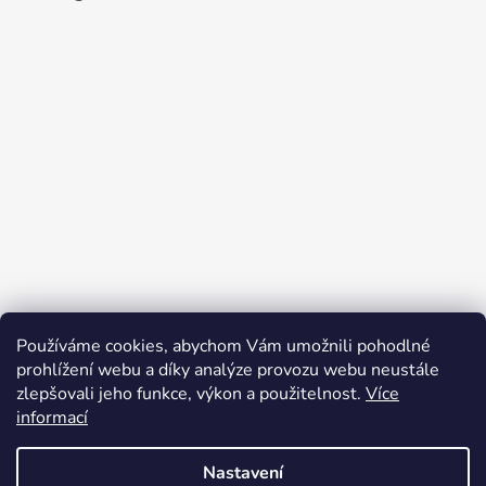
p
a
a
c
t
í
p
í
r
v
k
y
v
ý
p
i
s
u
Používáme cookies, abychom Vám umožnili pohodlné
prohlížení webu a díky analýze provozu webu neustále
Sledovat na Instagramu
zlepšovali jeho funkce, výkon a použitelnost.
Více
informací
Vytvořil Shoptet
Nastavení