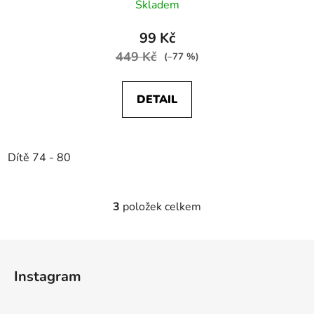
Skladem
99 Kč
449 Kč
(–77 %)
DETAIL
Dítě 74 - 80
3
položek celkem
O
v
l
Z
á
á
d
Instagram
p
a
a
c