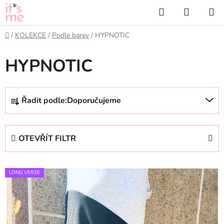
Přejít
Hledat
NÁKUP
na
KOŠÍK
obsah
Domů
/
KOLEKCE
/
Podle barev
/
HYPNOTIC
HYPNOTIC
Ř
Řadit podle:
Doporučujeme
a
z
e
OTEVŘÍT FILTR
n
í
V
p
LONG VERZE
ý
r
p
o
i
d
s
u