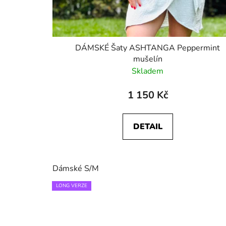
DÁMSKÉ Šaty ASHTANGA Peppermint
mušelín
Skladem
1 150 Kč
DETAIL
Dámské S/M
LONG VERZE