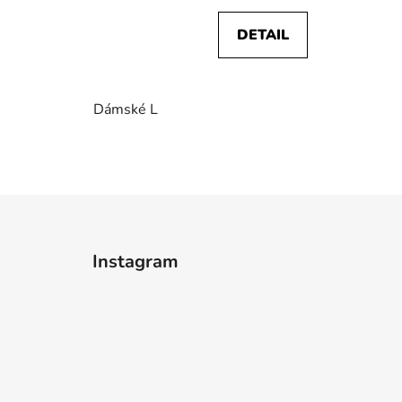
DETAIL
Dámské L
Z
á
Instagram
p
a
t
í