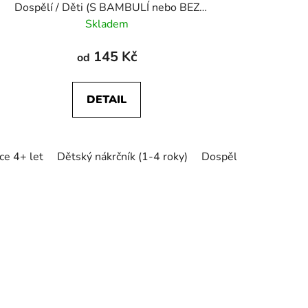
Dospělí / Děti (S BAMBULÍ nebo BEZ
BAMBULE)
Skladem
145 Kč
od
DETAIL
ce 4+ let
Dětský nákrčník (1-4 roky)
Dospělácký (5+ let) n