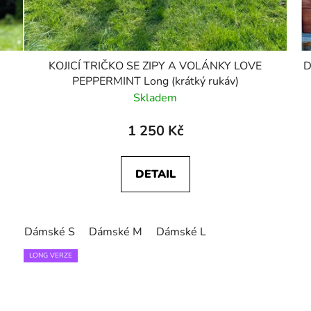
KOJICÍ TRIČKO SE ZIPY A VOLÁNKY LOVE
D
PEPPERMINT Long (krátký rukáv)
Skladem
1 250 Kč
DETAIL
Dámské S
Dámské M
Dámské L
LONG VERZE