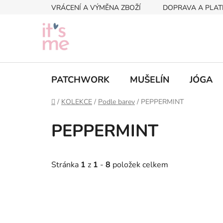
Přejít
VRÁCENÍ A VÝMĚNA ZBOŽÍ
DOPRAVA A PLAT
na
obsah
PATCHWORK
MUŠELÍN
JÓGA
Domů
/
KOLEKCE
/
Podle barev
/
PEPPERMINT
PEPPERMINT
Stránka
1
z
1
-
8
položek celkem