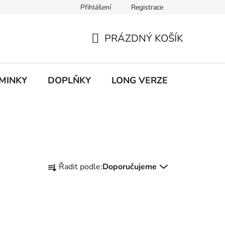
Přihlášení
Registrace
ky ochrany osobních údajů
PRÁZDNÝ KOŠÍK
NÁKUPNÍ
KOŠÍK
MINKY
DOPLŇKY
LONG VERZE
VÝPROD
Ř
Řadit podle:
Doporučujeme
a
z
e
n
í