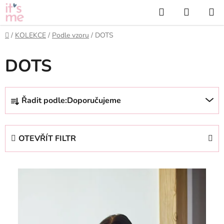
Přejít
Hledat
NÁKUP
na
KOŠÍK
obsah
Domů
/
KOLEKCE
/
Podle vzoru
/
DOTS
DOTS
Ř
Řadit podle:
Doporučujeme
a
z
e
OTEVŘÍT FILTR
n
í
V
p
ý
r
p
o
i
d
s
u