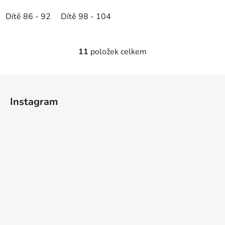
Dítě 86 - 92
Dítě 98 - 104
11
položek celkem
O
v
l
Z
á
á
d
Instagram
p
a
a
c
t
í
p
í
r
v
k
y
v
ý
p