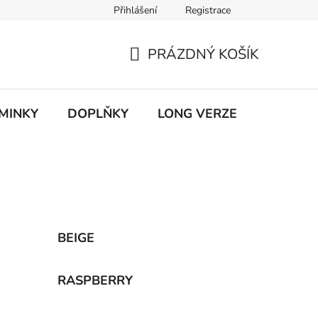
Přihlášení
Registrace
ky ochrany osobních údajů
PRÁZDNÝ KOŠÍK
NÁKUPNÍ
KOŠÍK
MINKY
DOPLŇKY
LONG VERZE
VÝPROD
BEIGE
RASPBERRY