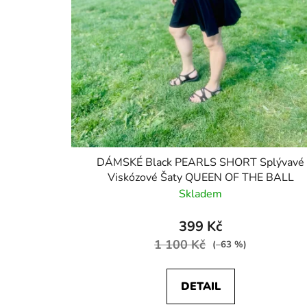
ů
DÁMSKÉ Black PEARLS SHORT Splývavé
Viskózové Šaty QUEEN OF THE BALL
Skladem
399 Kč
1 100 Kč
(–63 %)
DETAIL