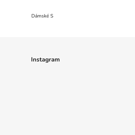
Dámské S
Z
á
Instagram
p
a
t
í