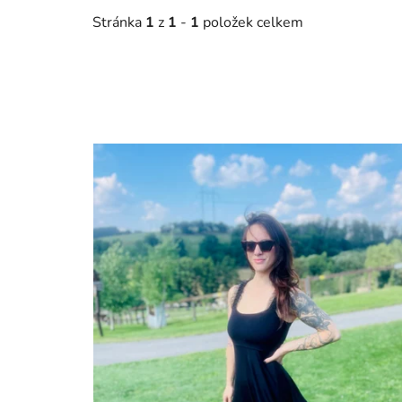
Stránka
1
z
1
-
1
položek celkem
V
ý
p
i
s
p
r
o
d
u
k
t