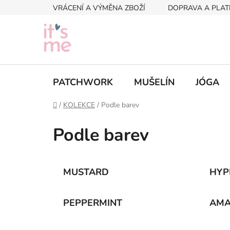
Přejít
VRÁCENÍ A VÝMĚNA ZBOŽÍ
DOPRAVA A PLAT
na
obsah
PATCHWORK
MUŠELÍN
JÓGA
Domů
/
KOLEKCE
/
Podle barev
Podle barev
MUSTARD
HYP
PEPPERMINT
AMA