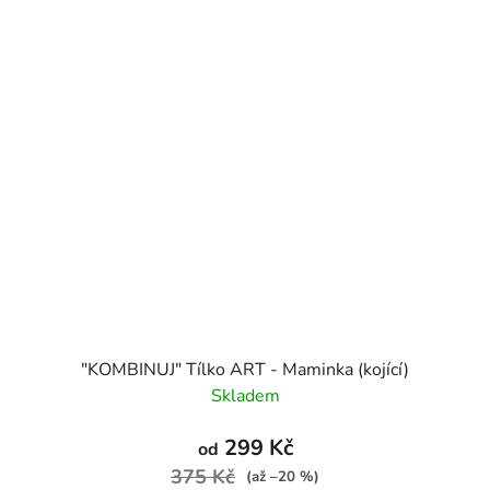
"KOMBINUJ" Tílko ART - Maminka (kojící)
Skladem
299 Kč
od
375 Kč
(až –20 %)