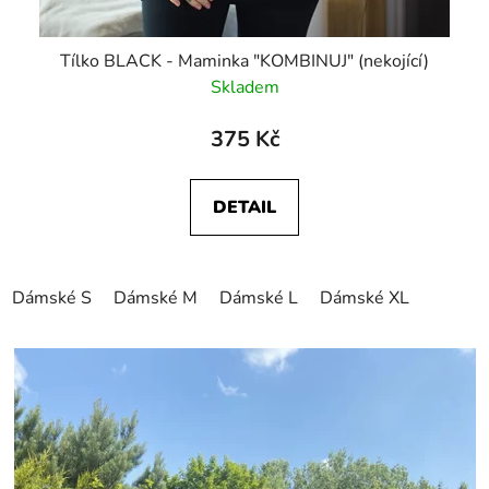
Tílko BLACK - Maminka "KOMBINUJ" (nekojící)
Skladem
375 Kč
DETAIL
Dámské S
Dámské M
Dámské L
Dámské XL