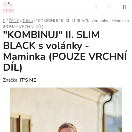
Přejít
Hledat
NÁKUP
na
KOŠÍK
obsah
Domů
/
ŽENY
/
Trička
/
"KOMBINUJ" II. SLIM BLACK s volánky - Maminka
(POUZE VRCHNÍ DÍL)
"KOMBINUJ" II. SLIM
BLACK s volánky -
Maminka (POUZE VRCHNÍ
DÍL)
Značka:
IT'S ME