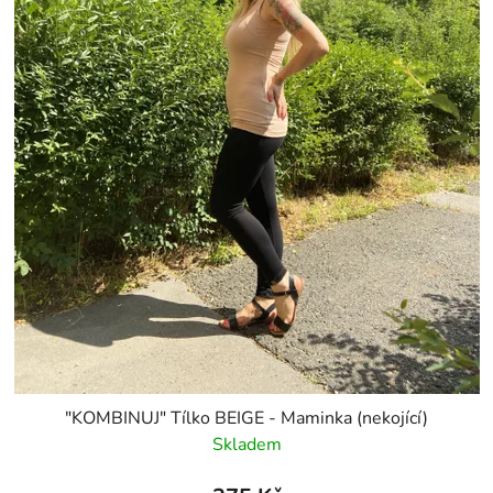
"KOMBINUJ" Tílko BEIGE - Maminka (nekojící)
Skladem