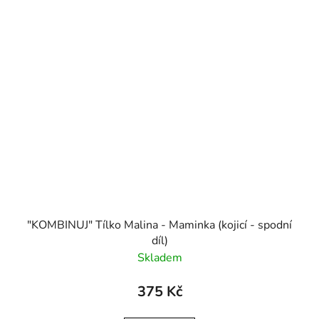
"KOMBINUJ" Tílko Malina - Maminka (kojicí - spodní
díl)
Skladem
375 Kč