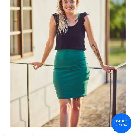
350 KČ
–71 %