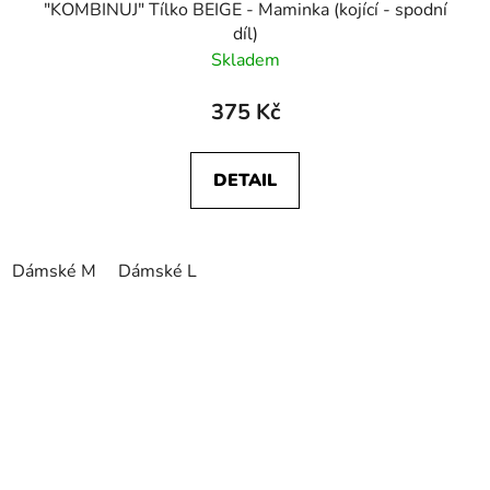
"KOMBINUJ" Tílko BEIGE - Maminka (kojící - spodní
díl)
Skladem
375 Kč
DETAIL
Dámské M
Dámské L